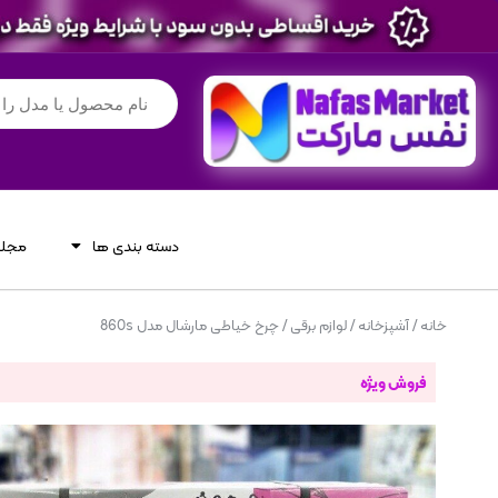
دسته بندی ها
مجله
خانه
/
آشپزخانه
/
لوازم برقی
/ چرخ خیاطی مارشال مدل 860s
فروش ویژه