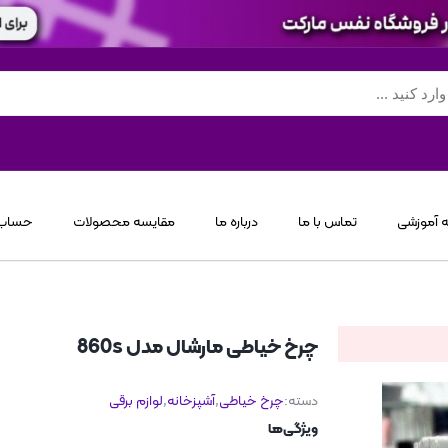
 آموزشی
تماس با ما
درباره ما
مقایسه محصولات
حساب 
چرخ خیاطی مارشال مدل 860s
دسته:
چرخ خیاطی
,
آشپزخانه
,
لوازم برقی
ویژگی‌ها