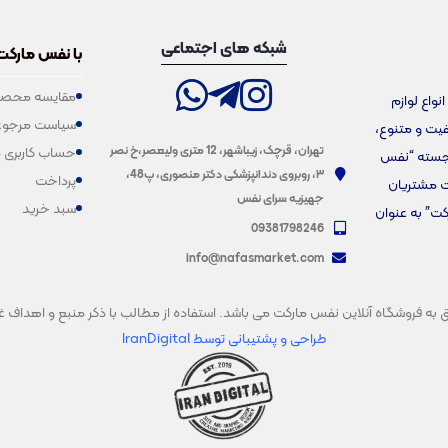
شبکه های اجتماعی
با نفس مارکت
مقایسه محصو
فروش انواع لوازم
سیاست مرجوع
یفیت و متنوع،
تهران، قرچک، زیباشهر، 12 متری ولیعصر،خ نصر
حساب کاربری 
برجسته “نفس
۳، روبروی دندانپزشکی دکتر منصوری، پ48،
پرداخت
ت مشتریان
جهیزیه سرای نفس
سبد خرید
کت” به عنوان
09381798246
info@nafasmarket.com
فروشگاه آنلاین نفس مارکت می باشد. استفاده از مطالب با ذکر منبع و اهداف غیرتجار
طراحی و پشتیبانی
توسط IranDigital