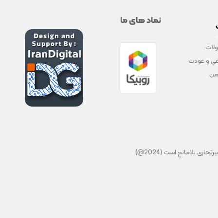
نماد های ما
لات
ی و عودت
من
ی بلامانع است (2024@)