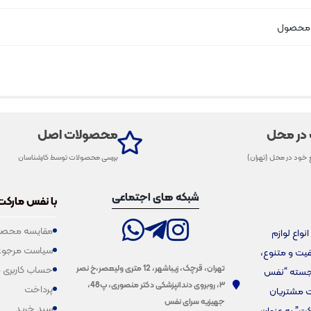
ی محصول
 در محل
محصولات اصل
 خود در محل (تهران)
بررسی محصولات توسط کارشناسان
شبکه های اجتماعی
با نفس مارکت
مقایسه محصو
فروش انواع لوازم
سیاست مرجوع
یفیت و متنوع،
تهران، قرچک، زیباشهر، 12 متری ولیعصر،خ نصر
حساب کاربری 
برجسته “نفس
۳، روبروی دندانپزشکی دکتر منصوری، پ48،
پرداخت
ت مشتریان
جهیزیه سرای نفس
سبد خرید
کت” به عنوان