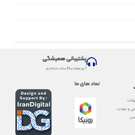
پشتیبانی همیشگی
7 روز هفته و 24 ساعت شبانه روز
نماد های ما
لات
ی و عودت
من