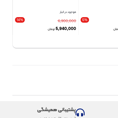
موجود در انبار
14%
5%
6,900,000
5,940,000
مان
تومان
بستن
پشتیبانی همیشگی