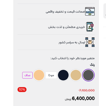
ضمانت قیمت و تخفیف واقعی
یار بالا رنگ ثابت قپه های طلایی و سیلور
خریدی مطمئن و لذت بخش
ارسال به سراسر کشور
متغیر موردنظر خود را انتخاب کنید:
رنگ
موکا
صاف
10%
7,100,000
6,400,000
تومان