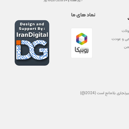
7 روز هفته و 24 ساعت شبانه روز
نماد های ما
لات
ی و عودت
من
ی بلامانع است (2024@)