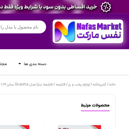
دسته بندی ها
مجله
خانه
/
آشپزخانه
/
لوازم پخت و پز
/
قابلمه
/ قابلمه تیارا مدل Granita سایز ۲۸ ا Granita
محصولات مرتبط