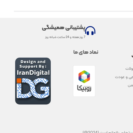
پشتیبانی همیشگی
7 روز هفته و 24 ساعت شبانه روز
نماد های ما
لات
ی و عودت
من
ی بلامانع است (2024@)