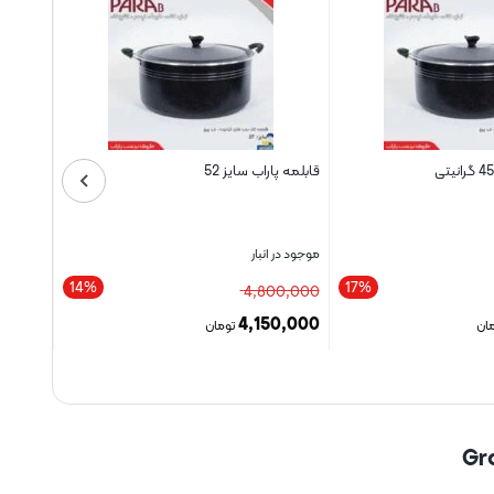
قابلمه پاراب سایز 52
موجود در انبار
14%
17%
4,800,000
4,150,000
ان
تومان
بستن