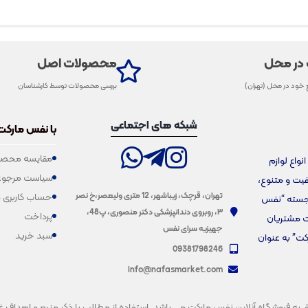
 در محل
محصولات اصل
 خود در محل (تهران)
بررسی محصولات توسط کارشناسان
شبکه های اجتماعی
با نفس مارکت
مقایسه محصو
فروش انواع لوازم
سیاست مرجوع
یفیت و متنوع،
تهران، قرچک، زیباشهر، 12 متری ولیعصر،خ نصر
حساب کاربری 
برجسته “نفس
۳، روبروی دندانپزشکی دکتر منصوری، پ48،
پرداخت
ت مشتریان
جهیزیه سرای نفس
سبد خرید
کت” به عنوان
09381798246
info@nafasmarket.com
فروشگاه آنلاین نفس مارکت می باشد. استفاده از مطالب با ذکر منبع و اهداف غیرتجار