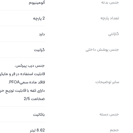
جنس بدنه
آلومینیوم
تعداد پارچه
2 پارچه
گارانتی
دارد
جنس پوشش داخلی
گرانیت
جنس درب پیرکس.
قابلیت استفاده در فر و مایکر
سایر توضیحات
فاقد ماده سمیPFOA.
دارای کفه با قابلیت توزیع حر
ضخامت 2/5
جنس دسته
باکالیت
حجم
8.62 لیتر