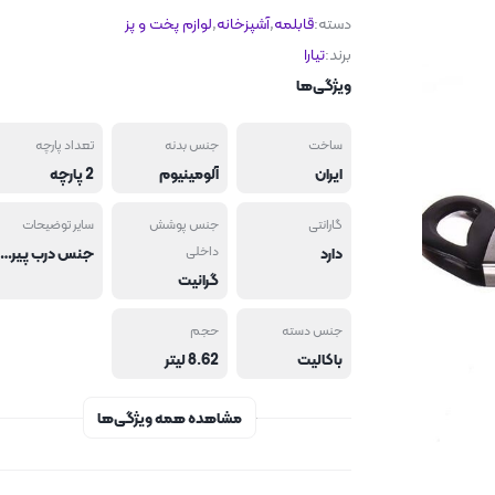
دسته:
قابلمه
,
آشپزخانه
,
لوازم پخت و پز
برند:
تیارا
ویژگی‌ها
ساخت
جنس بدنه
تعداد پارچه
ایران
آلومینیوم
2 پارچه
گارانتی
جنس پوشش
سایر توضیحات
دارد
داخلی
جنس درب پیرکس. قابلیت استفاده در فر و مایکرویو. فاقد ماده سمیPFOA. دارای کفه با قابلیت توزیع حرارت یکنواخت . ضخامت 2/5
گرانیت
جنس دسته
حجم
باکالیت
8.62 لیتر
مشاهده همه ویژگی‌ها