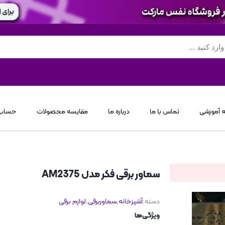
 آموزشی
تماس با ما
درباره ما
مقایسه محصولات
حساب 
سماور برقی فکر مدل AM2375
دسته:
آشپزخانه
,
سماوربرقی
,
لوازم برقی
ویژگی‌ها