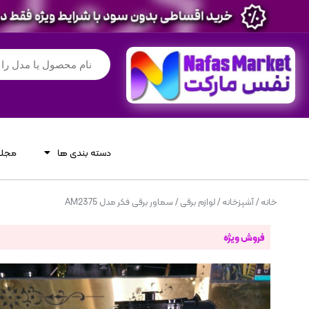
دسته بندی ها
مجله
خانه
/
آشپزخانه
/
لوازم برقی
/ سماور برقی فکر مدل AM2375
فروش ویژه