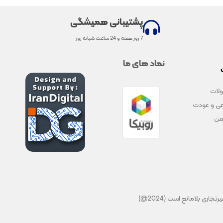
پشتیبانی همیشگی
7 روز هفته و 24 ساعت شبانه روز
نماد های ما
لات
ی و عودت
من
ی بلامانع است (2024@)