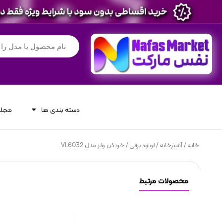
دسته بندی ها
مجله
خانه
/
آشپزخانه
/
لوازم برقی
/ خردکن ولز مدل VL6032
محصولات مرتبط