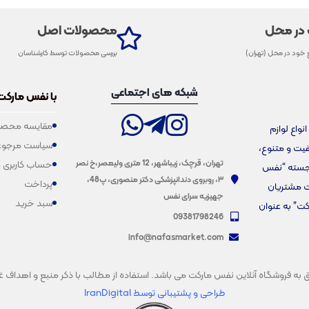
 در محل
محصولات اصل
 خود در محل (تهران)
بررسی محصولات توسط کارشناسان
شبکه های اجتماعی
با نفس مارکت
مقایسه محصو
فروش انواع لوازم
سیاست مرجوع
یفیت و متنوع،
تهران، قرچک، زیباشهر، 12 متری ولیعصر،خ نصر
حساب کاربری 
برجسته “نفس
۳، روبروی دندانپزشکی دکتر منصوری، پ48،
پرداخت
ت مشتریان
جهیزیه سرای نفس
سبد خرید
کت” به عنوان
09381798246
info@nafasmarket.com
فروشگاه آنلاین نفس مارکت می باشد. استفاده از مطالب با ذکر منبع و اهداف غیرتجار
طراحی و پشتیبانی
توسط IranDigital