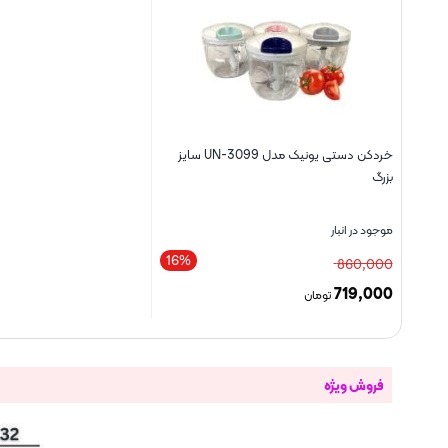
خردکن دستی یونیک مدل UN-3099 سایز
بزرگ
موجود در انبار
16%
860,000
719,000
تومان
بستن
فروش ویژه