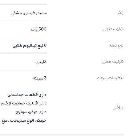
رنگ
سفید
,
طوسی
,
مشکی
توان مصرفی
500 وات
نوع تیغه
6 تیغ تیتانیوم طلایی
ظرفیت مخزن
3لیتری
تنظیمات سرعت
3 سرعته
دارای قطعات جداشدنی
دارای قابلیت حفاظت از گرم
ویژگی
دارای میکرو سوئیچ
خردکن انواع سبزیجات .مرغ 