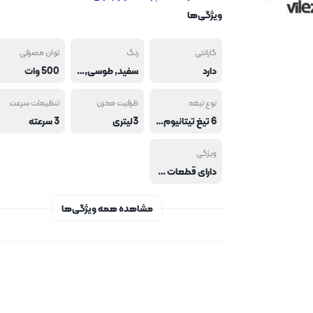
ویژگی‌ها
گارانتی
رنگ
توان مصرفی
دارد
سفید
,
طوسی
,
مشکی
500 وات
نوع تیغه
ظرفیت مخزن
تنظیمات سرعت
6 تیغ تیتانیوم طلایی
3لیتری
3 سرعته
ویژگی
دارای قطعات جداشدنی دارای قابلیت حفاظت از گرم شدن بیش از حد موتور دارای میکرو سوئیچ خردکن انواع سبزیجات .مرغ . گوشت و…
مشاهده همه ویژگی‌ها