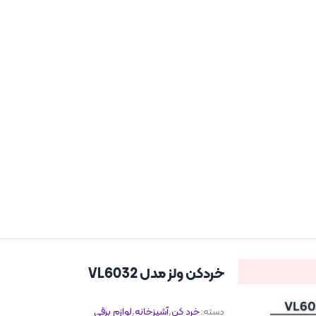
خردکن ولز مدل VL6032
دسته:
خرد کن
,
آشپزخانه
,
لوازم برقی