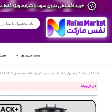
دسته بندی ها
مجله
خانه
/
آشپزخانه
/
لوازم برقی
/ آسیاب و مخلوط کن برند بلک کوکر مدل BC-I 3455
فروش ویژه