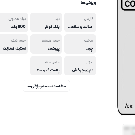
ویژگی‌ها
گارانتی
برند
توان مصرفی
اصالت و سلامت فیزیکی کالا, ندارد
بلک کوکر
800 وات
ساخت
جنس شیشه
جنس تیغه
چین
پیرکس
استیل ضدزنگ
ویژگی
جنس بدنه
دارای چرخش معکوس
پلاستیک و استیل
مشاهده همه ویژگی‌ها