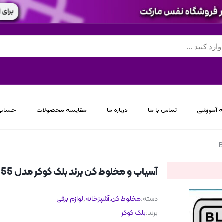
 آموزشی
تماس با ما
درباره ما
مقایسه محصولات
حساب 
آسیاب و مخلوط کن برند بلک کوکر مدل BC-I 3455
دسته:
مخلوط کن
,
آشپزخانه
,
لوازم برقی
برند:
بلک کوکر