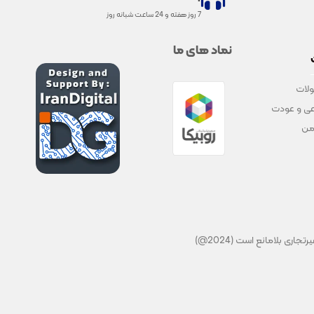
7 روز هفته و 24 ساعت شبانه روز
نماد های ما
لات
ی و عودت
من
ی بلامانع است (2024@)