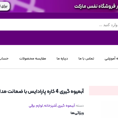
 آموزشی
تماس با ما
درباره ما
مقایسه محصولات
حساب 
آبمیوه گیری 4 کاره پارادایس با ضمانت مدل 99
دسته:
آبیموه گیری
,
آشپزخانه
,
لوازم برقی
ویژگی‌ها