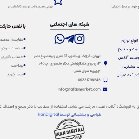
 خود در محل (تهران)
بررسی محصولات توسط کارشناسان
شبکه های اجتماعی
با نفس مارکت
مقایسه محصو
فروش انواع لوازم
سیاست مرجوع
یفیت و متنوع،
تهران، قرچک، زیباشهر، 12 متری ولیعصر،خ نصر
حساب کاربری 
برجسته “نفس
۳، روبروی دندانپزشکی دکتر منصوری، پ48،
پرداخت
ت مشتریان
جهیزیه سرای نفس
سبد خرید
کت” به عنوان
09381798246
info@nafasmarket.com
فروشگاه آنلاین نفس مارکت می باشد. استفاده از مطالب با ذکر منبع و اهداف غیرتجار
طراحی و پشتیبانی
توسط IranDigital