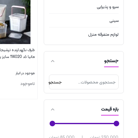
سرو و پذیرایی
سینی
لوازم متفرقه منزل
ظرف نگهدارنده ترشیجا
مانیا کد 114020 سایز یک با سبد
جستجو
موجود در انبار
جستجو
ناموجود
بستن
بازه قیمت
230,000 تومان
|
85,000 تومان