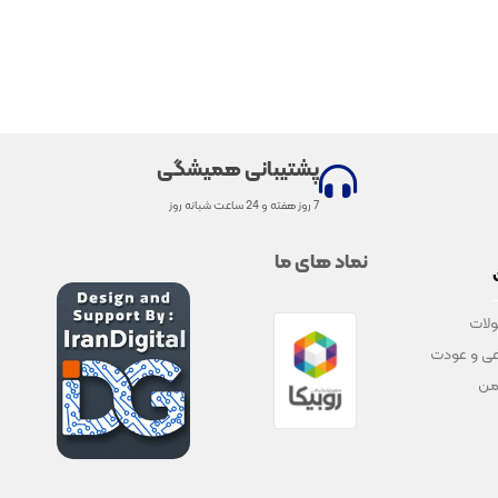
پشتیبانی همیشگی
7 روز هفته و 24 ساعت شبانه روز
نماد های ما
لات
ی و عودت
من