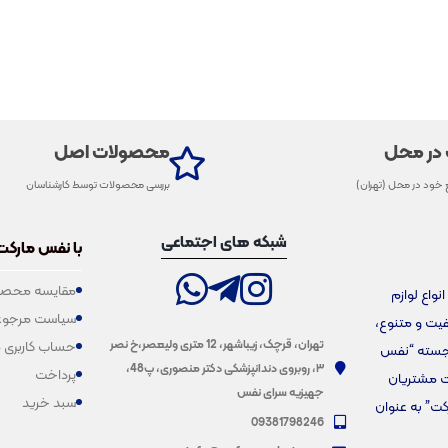
 در محل
محصولات اصل
 خود در محل (تهران)
بررسی محصولات توسط کارشناسان
شبکه های اجتماعی
با نفس مارکت
مقایسه محصو
فروش انواع لوازم
سیاست مرجوع
یفیت و متنوع،
تهران، قرچک، زیباشهر، 12 متری ولیعصر،خ نصر
حساب کاربری 
برجسته “نفس
۳، روبروی دندانپزشکی دکتر منصوری، پ48،
پرداخت
ت مشتریان
جهیزیه سرای نفس
سبد خرید
کت” به عنوان
09381798246