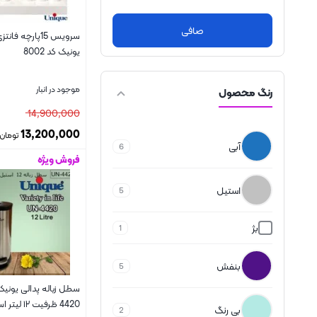
صافی
سرویس 15پارچه ف
یونیک کد 8002
موجود در انبار
رنگ محصول
14,900,000
13,200,000
تومان
آبی
6
فروش ویژه
بستن
استیل
5
بژ
1
بنفش
5
4420 ظرفیت ۱۲ لیتر استیل آرام بند
بی رنگ
2