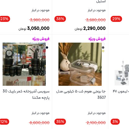
استیل
موجود در انبار
موجود در انبار
23%
38%
29%
3,980,000
3,680,000
3,050,000
2,290,000
تومان
تومان
فروش ویژه
فروش ویژه
بستن
بستن
ست سرویس آشپزخانه لیمون ۴۷
جا برنجی هوم کت ۵ کیلویی مدل
سرویس آشپزخانه کمر باریک 30
3507
پارچه مگنتا
موجود در انبار
موجود در انبار
12%
35%
3%
8,600,000
2,100,000