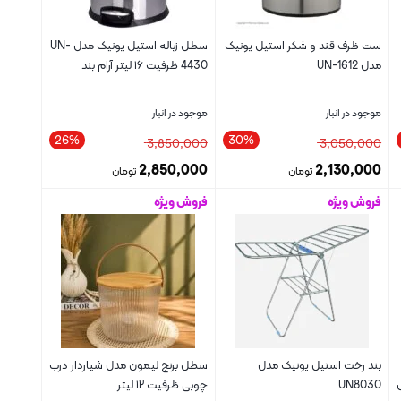
ست ظرف قند و شکر استیل یونیک
سطل زباله استیل یونیک مدل UN-
مدل UN-1612
4430 ظرفیت ۱۶ لیتر آرام بند
موجود در انبار
موجود در انبار
26%
30%
3,850,000
3,050,000
2,850,000
2,130,000
تومان
تومان
فروش ویژه
فروش ویژه
بستن
بستن
بند رخت استیل یونیک مدل
سطل برنج لیمون مدل شیاردار درب
UN8030
چوبی ظرفیت ۱۲ لیتر