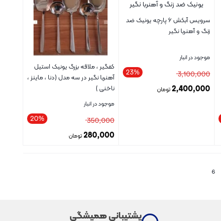
سرویس آبکش ۶ پارچه یونیک ضد
زنگ و آهنربا نگیر
موجود در انبار
کفگیر ، ملاقه بزرگ یونیک استیل
23%
3,100,000
آهنربا نگیر در سه مدل (دنا ، ماینز ،
2,400,000
ناخنی )
تومان
موجود در انبار
20%
350,000
280,000
تومان
بستن
بستن
6
پشتیبانی همیشگی