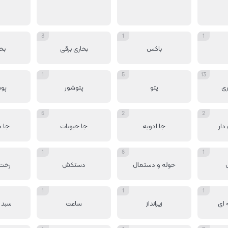
3
1
1
باکس
بخاری برقی
بخ
1
5
13
ی
پتو
پتوشور
پو
5
2
2
دار
جا ادویه
جا حبوبات
جا 
1
8
1
حوله و دستمال
دستکش
رخت 
1
1
1
 ای
زیرانداز
ساعت
سبد 