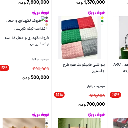
7,600,000
1,370,000
تومان
تومان
فروش ویژه
فروش ویژه
بستن
بستن
+
+
ظروف نگهداری و حمل غذا سه
تیکه کاپریس
موجود در انبار
فندک الکتریکی شارژی مدل ARC
پتو قلبی فایپکو تک نفره طرح
15%
590,000
جاسمین
500,000
تومان
موجود در انبار
14%
23%
810,000
700,000
تومان
فروش ویژه
فروش ویژه
بستن
بستن