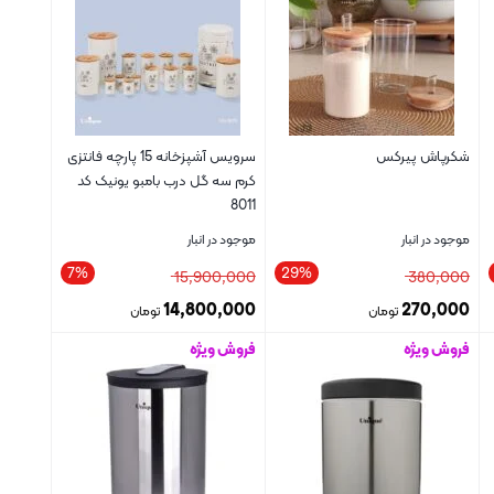
شکرپاش پیرکس
سرویس آشپزخانه 15 پارچه فانتزی
کرم سه گل درب بامبو یونیک کد
8011
موجود در انبار
موجود در انبار
7%
29%
15,900,000
380,000
14,800,000
270,000
تومان
تومان
فروش ویژه
فروش ویژه
بستن
بستن