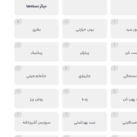
دیگر دسته‌ها
4
1
1
ور سرد
برس حرارتی
بطری
1
1
1
ست کن
پیتزابر
پیکنیک
1
2
1
دستمالی
جاپیازی
جاتخم مرغی
1
1
2
پهن کن
رنده
روغن ریز
7
7
1
مسافرتی
ست بهداشتی
سرویس آشپزخانه