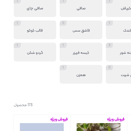
1
1
1
رپاش
صافی
صافی چای
1
0
1
ندک
قاشق سس
قالب کوکو
1
1
3
نه شور
کیسه فریزر
گردو شکن
1
0
 شربت
همزن
173 محصول
فروش ویژه
فروش ویژه