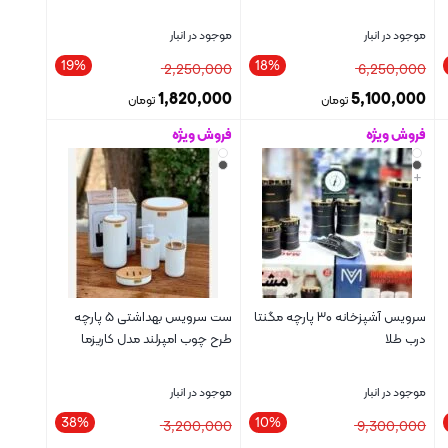
موجود در انبار
موجود در انبار
19%
18%
2,250,000
6,250,000
1,820,000
5,100,000
تومان
تومان
فروش ویژه
فروش ویژه
بستن
بستن
+
سرویس آشپزخانه ۳۰ پارچه مگنتا
ست سرویس بهداشتی ۵ پارچه
درب طلا
طرح چوب امپرلند مدل کاریزما
موجود در انبار
موجود در انبار
38%
10%
3,200,000
9,300,000