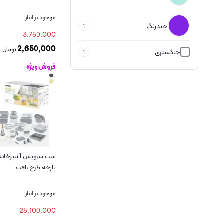
موجود در انبار
چندرنگ
1
3,750,000
2,650,000
تومان
خاکستری
1
فروش ویژه
بستن
رزگلد
1
زرد
8
سبز
9
سرمه ای
2
پارچه طرح بافت
سفید
39
موجود در انبار
25,100,000
سفید طلا
2