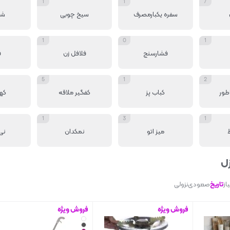
1
1
7
سفره یکبارمصرف
سیخ چوبی
شک
1
0
1
فشارسنج
فلافل زن
ف
5
1
2
طور
کباب پز
کفگیر ملاقه
که
1
3
1
میز اتو
نمکدان
نی
زل
از
تاریخ
صعودی
نزولی
فروش ویژه
فروش ویژه