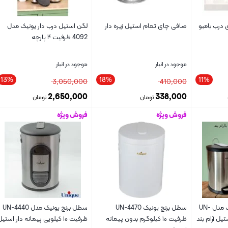
انتزی درب بامبو
صافی چای تمام استیل زیره دار
لگن استیل درب دار یونیک مدل
4092 ظرفیت ۴ پارچه
موجود در انبار
موجود در انبار
13%
18%
11%
3,050,000
410,000
2,650,000
338,000
تومان
تومان
فروش ویژه
فروش ویژه
بستن
بستن
سطل زباله پدالی یونیک مدل UN-
سطل برنج یونیک UN-4470
سطل برنج یونیک مدل UN-4440
ظرفیت ۱۰ کیلوگرم بدون پیمانه
ظرفیت ۱۰ کیلویی پیمانه دار استیل