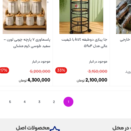
+
ل خارجی
جا پیازی دوطبقه kst با کیفیت
پاسماوری ۷ پارچه چوبی لورن –
عالی مدل ۵۹۰۴
سفید طوسی کرم مشکی
موجود در انبار
موجود در انبار
17%
33%
رید
3,150,000
5,200,000
4,300,000
2,100,000
تومان
تومان
بستن
بستن
5
4
3
2
1
 در محل
محصولات اصل