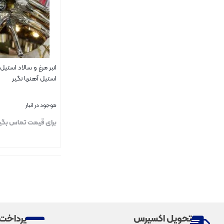
کالباسی
2
کرپ
13
کرم
25
انبر مرغ و سالاد استی
استیل آهنربا نگیر
مشکی
26
موجود در انبار
موکا
2
برای قیمت تماس بگی
نارنجی
2
بستن
نسکافه ای
2
نقره ای
3
تحویل اکسپرس
پرداخت