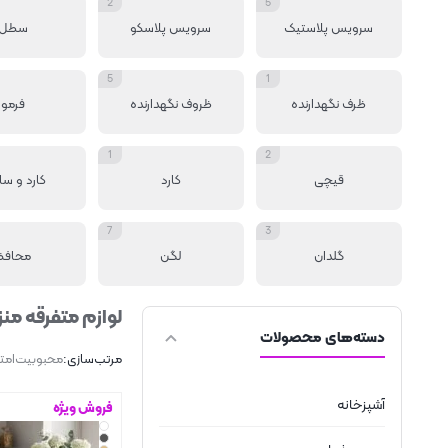
2
5
سرویس پلاستیک
سرویس پلاسکو
سطل
5
1
ظرف نگهدارنده
ظروف نگهدارنده
فرمو
1
2
قیچی
کارد
کارد و سا
7
3
گلدان
لگن
محافظ
لوازم متفرقه من
دسته‌های محصولات
مرتب‌سازی:
محبوبیت
امتی
آشپزخانه
فروش ویژه