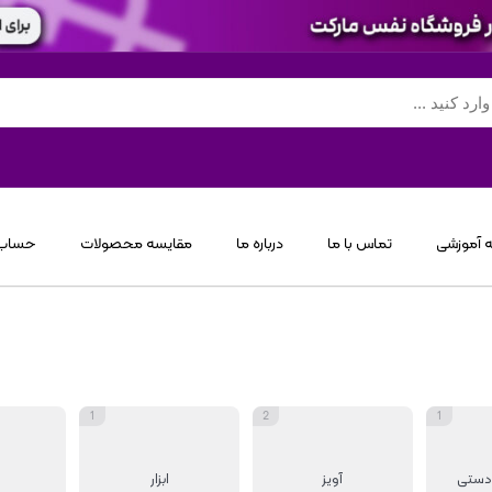
 آموزشی
تماس با ما
درباره ما
مقایسه محصولات
حساب 
1
2
1
 دستی
آویز
ابزار