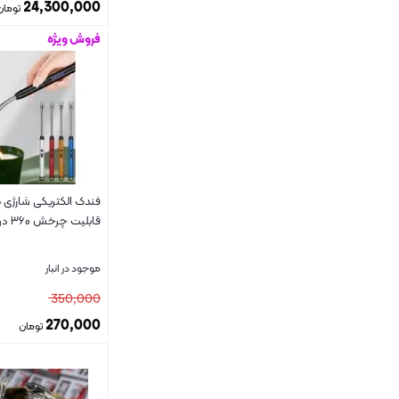
24,300,000
تومان
سفید نقره ای
2
فروش ویژه
بستن
صورتی
29
طلایی
4
طوسی
46
قابلیت چرخش ۳۶۰ درجه
طوسی تیره
2
موجود در انبار
قرمز
7
350,000
270,000
تومان
قهوه ای
1
بستن