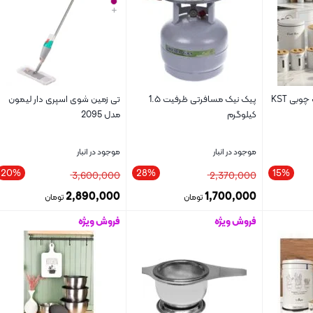
+
سرویس آشپزخانه درب چوبی KST
پیک نیک مسافرتی ظرفیت 1.۵
تی زمین شوی اسپری دار لیمون
کیلوگرم
مدل 2095
موجود در انبار
موجود در انبار
20%
28%
15%
3,600,000
2,370,000
2,890,000
1,700,000
تومان
تومان
فروش ویژه
فروش ویژه
بستن
بستن