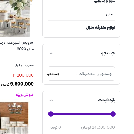
سرو و پذیرایی
+
سینی
لوازم متفرقه منزل
مدل 6020
جستجو
موجود در انبار
جستجو
11,200,000
9,500,000
تومان
فروش ویژه
بستن
بازه قیمت
24,300,000 تومان
|
0 تومان