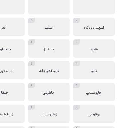
3
2
اسپند دودکن
استند
انبر
1
1
بقچه
بندانداز
پاسماور
2
4
ترازو
ترازو آشپزخانه
تی مخزن 
1
1
جارودستی
جاظرفی
چنگال
1
5
روفرشی
زعفران ساب
زیر قابلمه