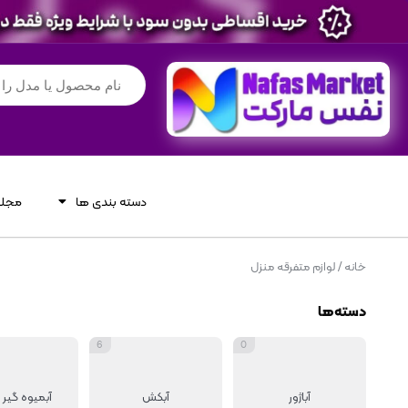
دسته بندی ها
مجله
خانه
/ لوازم متفرقه منزل
دسته‌ها
6
0
آباژور
آبکش
آبمیوه گیر