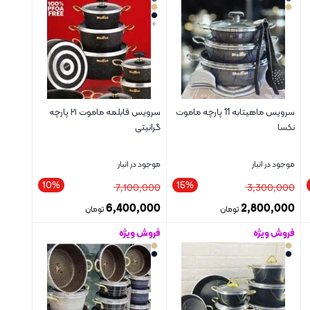
+
سرویس ماهیتابه 11 پارچه ماموت
سرویس قابلمه ماموت ۲۱ پارچه
نکسا
گرانیتی
موجود در انبار
موجود در انبار
10%
15%
7,100,000
3,300,000
6,400,000
2,800,000
تومان
تومان
فروش ویژه
فروش ویژه
بستن
بستن