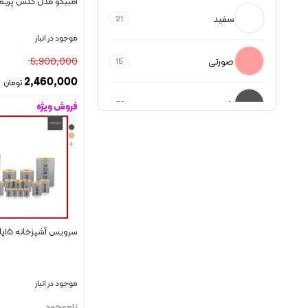
امبیکو مدل گلس پریم
سفید
21
موجود در انبار
صورتی
5,900,000
15
2,460,000
تومان
طوسی
32
فروش ویژه
بستن
+
قرمز
2
کرپ
5
مشکی
سرویس آشپزخانه ۱۵پارچه kst
22
موکا
2
موجود در انبار
نارنجی
1
ناموجود