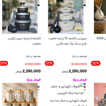
جای برنج هوم کت مدل 3508
سرویس قابلمه 10 پارچه ماموت
قابلمه۱۰ پارچه سوپر گرانیت
طرح سنگ رنگ کرم طلایی
ماموت
موجود در انبار
موجود در انبار
27%
27%
20%
3,100,000
3,100,000
2,250,000
2,250,000
تومان
تومان
فروش ویژه
فروش ویژه
بستن
بستن
+
+
ظروف نگهداری و حمل غذا سه
تیکه کاپریس