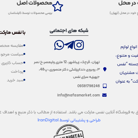
 در محل
محصولات اصل
 خود در محل (تهران)
بررسی محصولات توسط کارشناسان
شبکه های اجتماعی
با نفس مارکت
مقایسه محصو
فروش انواع لوازم
سیاست مرجوع
یفیت و متنوع،
تهران، قرچک، زیباشهر، 12 متری ولیعصر،خ نصر
حساب کاربری 
برجسته “نفس
۳، روبروی دندانپزشکی دکتر منصوری، پ48،
پرداخت
ت مشتریان
جهیزیه سرای نفس
سبد خرید
کت” به عنوان
09381798246
info@nafasmarket.com
فروشگاه آنلاین نفس مارکت می باشد. استفاده از مطالب با ذکر منبع و اهداف غیرتجار
طراحی و پشتیبانی
توسط IranDigital