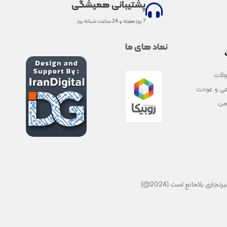
پشتیبانی همیشگی
7 روز هفته و 24 ساعت شبانه روز
نماد های ما
لات
ی و عودت
من
ی بلامانع است (2024@)