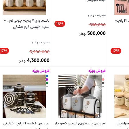
موجود در انبار
سرویس قابلمه ماموت ۲۱ پارچه
پاسماوری ۷ پارچه چوبی لورن –
15%
590,000
سفید طوسی کرم مشکی
500,000
تومان
موجود در انبار
17%
12%
5,200,000
4,300,000
تومان
فروش ویژه
فروش ویژه
بستن
بستن
+
+
7پارچه سرامیکی
سرویس پاسماوری امبیکو کشو دار
سرویس قابلمه ۲۱ پارچه گرانیتی