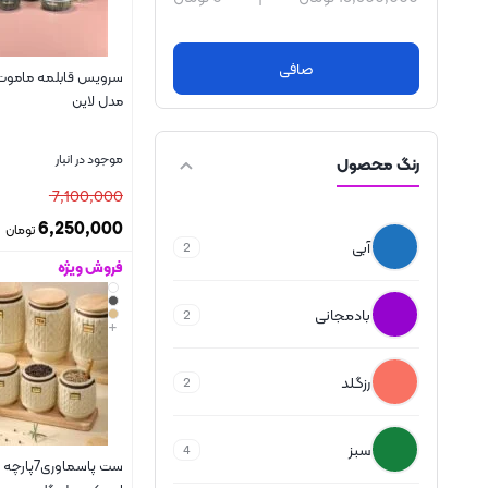
صافی
مدل لاین
موجود در انبار
رنگ محصول
7,100,000
6,250,000
تومان
آبی
2
فروش ویژه
بستن
بادمجانی
2
+
رزگلد
2
سبز
4
ست پاسماوری