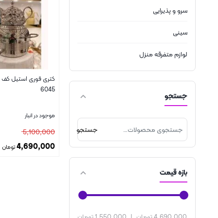
سرو و پذیرایی
سینی
لوازم متفرقه منزل
کتری قوری استیل کف
6045
جستجو
موجود در انبار
جستجو
5,100,000
4,690,000
تومان
بستن
بازه قیمت
4,690,000 تومان
|
1,550,000 تومان