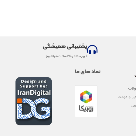
پشتیبانی همیشگی
7 روز هفته و 24 ساعت شبانه روز
نماد های ما
لات
ی و عودت
من