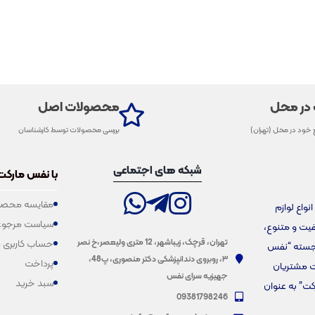
 در محل
محصولات اصل
 خود در محل (تهران)
بررسی محصولات توسط کارشناسان
شبکه های اجتماعی
با نفس مارکت
مقایسه محصو
فروش انواع لوازم
سیاست مرجوع
یفیت و متنوع،
تهران، قرچک، زیباشهر، 12 متری ولیعصر،خ نصر
حساب کاربری 
برجسته “نفس
۳، روبروی دندانپزشکی دکتر منصوری، پ48،
پرداخت
ت مشتریان
جهیزیه سرای نفس
سبد خرید
کت” به عنوان
09381798246