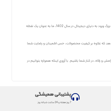
با انرژی بی‌پایان و عشقی که در دل هر خانه‌دار جوانه زده، نفس مارکت از سال 1400 با افتخار در خدمت شماست. از آغاز فعالیت در دنیای فیزیکی تا گام بزرگ ورود به دنیای دیجیتال در سال 1402، ما به عنوان یک نقطه
رائه دهد که علاوه بر کیفیت محصولات، حس اطمینان و رضایت شما
ش و رفاه، در کنار شما باشیم. با آرزوی اینکه همواره بتوانیم در
پشتیبانی همیشگی
7 روز هفته و 24 ساعت شبانه روز